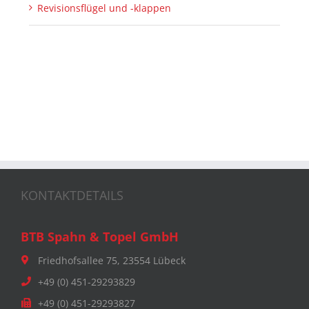
Revisionsflügel und -klappen
KONTAKTDETAILS
BTB Spahn & Topel GmbH
Friedhofsallee 75, 23554 Lübeck
+49 (0) 451-29293829
+49 (0) 451-29293827