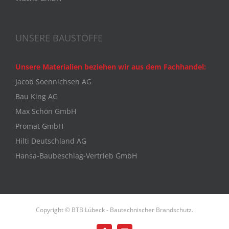
UNSERE BAUSTOFFE
Unsere Materialien beziehen wir aus dem Fachhandel:
Jacob Soennichsen AG
Bau King AG
Max Schön GmbH
Promat GmbH
Hilti Deutschland AG
Hansa-Baubeschlag-Vertrieb GmbH
Copyright © BTB Lübeck - Bautechnischer Brandschutz.